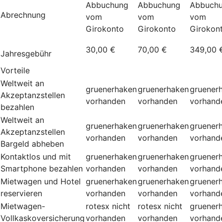
Abbuchung
Abbuchung
Abbuch
Abrechnung
vom
vom
vom
Girokonto
Girokonto
Girokon
30,00 €
70,00 €
349,00 
Jahresgebühr
Vorteile
Weltweit an
gruenerhaken
gruenerhaken
gruener
Akzeptanzstellen
vorhanden
vorhanden
vorhand
bezahlen
Weltweit an
gruenerhaken
gruenerhaken
gruener
Akzeptanzstellen
vorhanden
vorhanden
vorhand
Bargeld abheben
Kontaktlos und mit
gruenerhaken
gruenerhaken
gruener
Smartphone bezahlen
vorhanden
vorhanden
vorhand
Mietwagen und Hotel
gruenerhaken
gruenerhaken
gruener
reservieren
vorhanden
vorhanden
vorhand
Mietwagen-
rotesx
nicht
rotesx
nicht
gruener
Vollkaskoversicherung
vorhanden
vorhanden
vorhand