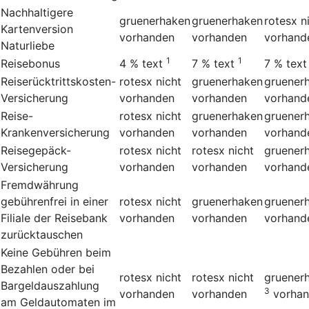
Nachhaltigere
gruenerhaken
gruenerhaken
rotesx
n
Kartenversion
vorhanden
vorhanden
vorhand
Naturliebe
1
1
Reisebonus
4 %
text
7 %
text
7 %
text
Reiserücktrittskosten-
rotesx
nicht
gruenerhaken
gruener
Versicherung
vorhanden
vorhanden
vorhand
Reise-
rotesx
nicht
gruenerhaken
gruener
Krankenversicherung
vorhanden
vorhanden
vorhand
Reisegepäck-
rotesx
nicht
rotesx
nicht
gruener
Versicherung
vorhanden
vorhanden
vorhand
Fremdwährung
gebührenfrei in einer
rotesx
nicht
gruenerhaken
gruener
Filiale der Reisebank
vorhanden
vorhanden
vorhand
zurücktauschen
Keine Gebühren beim
Bezahlen oder bei
rotesx
nicht
rotesx
nicht
gruener
Bargeldauszahlung
3
vorhanden
vorhanden
vorha
am Geldautomaten im