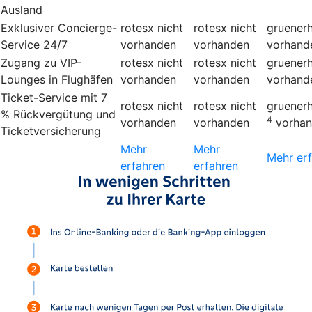
Ausland
Exklusiver Concierge-
rotesx
nicht
rotesx
nicht
gruener
Service 24/7
vorhanden
vorhanden
vorhand
Zugang zu VIP-
rotesx
nicht
rotesx
nicht
gruener
Lounges in Flughäfen
vorhanden
vorhanden
vorhand
Ticket-Service mit 7
rotesx
nicht
rotesx
nicht
gruener
% Rückvergütung und
4
vorhanden
vorhanden
vorha
Ticketversicherung
Mehr
Mehr
Mehr er
erfahren
erfahren