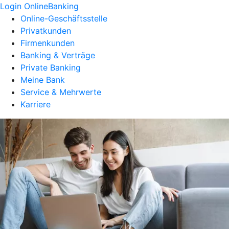
Login OnlineBanking
Online-Geschäftsstelle
Privatkunden
Firmenkunden
Banking & Verträge
Private Banking
Meine Bank
Service & Mehrwerte
Karriere