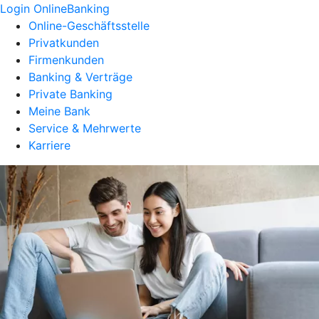
Login OnlineBanking
Online-Geschäftsstelle
Privatkunden
Firmenkunden
Banking & Verträge
Private Banking
Meine Bank
Service & Mehrwerte
Karriere