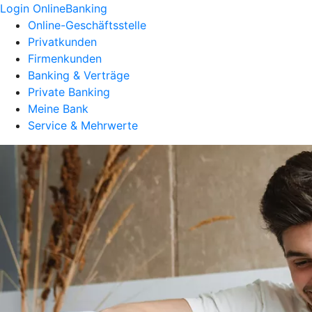
Login OnlineBanking
Online-Geschäftsstelle
Privatkunden
Firmenkunden
Banking & Verträge
Private Banking
Meine Bank
Service & Mehrwerte