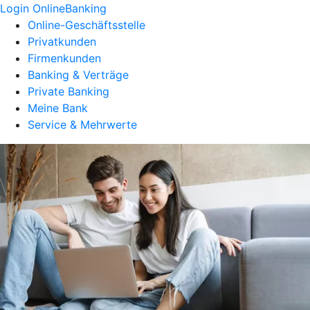
Login OnlineBanking
Online-Geschäftsstelle
Privatkunden
Firmenkunden
Banking & Verträge
Private Banking
Meine Bank
Service & Mehrwerte