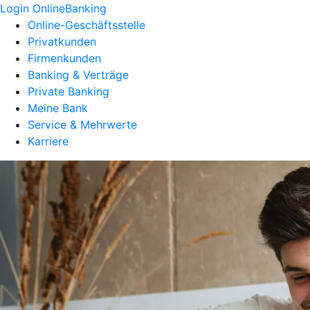
Login OnlineBanking
Online-Geschäftsstelle
Privatkunden
Firmenkunden
Banking & Verträge
Private Banking
Meine Bank
Service & Mehrwerte
Karriere