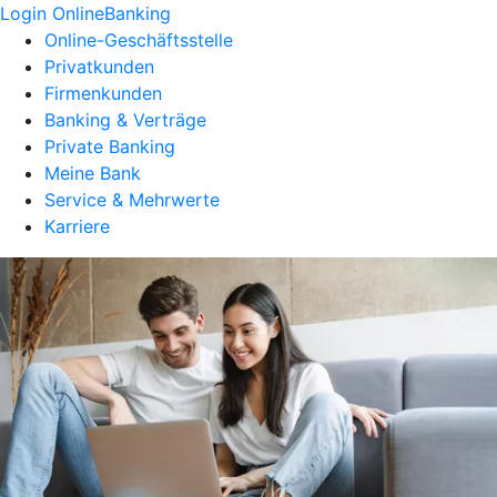
Login OnlineBanking
Online-Geschäftsstelle
Privatkunden
Firmenkunden
Banking & Verträge
Private Banking
Meine Bank
Service & Mehrwerte
Karriere