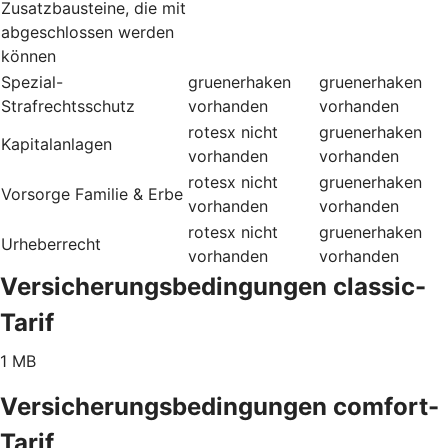
Zusatzbausteine, die mit
abgeschlossen werden
können
Spezial-
gruenerhaken
gruenerhaken
Strafrechtsschutz
vorhanden
vorhanden
rotesx
nicht
gruenerhaken
Kapitalanlagen
vorhanden
vorhanden
rotesx
nicht
gruenerhaken
Vorsorge Familie & Erbe
vorhanden
vorhanden
rotesx
nicht
gruenerhaken
Urheberrecht
vorhanden
vorhanden
Versicherungsbedingungen classic-
Tarif
1 MB
Versicherungsbedingungen comfort-
Tarif