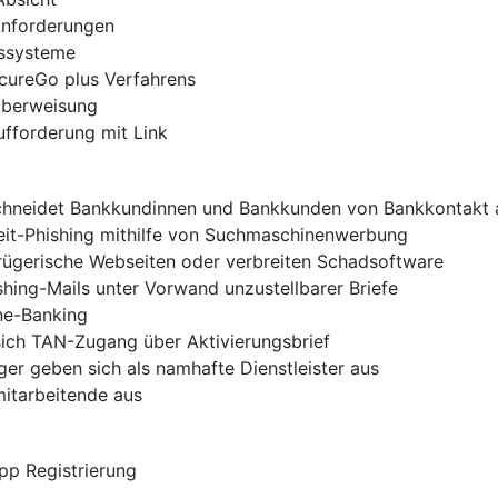
 Anforderungen
gssysteme
ecureGo plus Verfahrens
-Überweisung
ufforderung mit Link
chneidet Bankkundinnen und Bankkunden von Bankkontakt 
zeit-Phishing mithilfe von Suchmaschinenwerbung
trügerische Webseiten oder verbreiten Schadsoftware
shing-Mails unter Vorwand unzustellbarer Briefe
ine-Banking
sich TAN-Zugang über Aktivierungsbrief
er geben sich als namhafte Dienstleister aus
mitarbeitende aus
pp Registrierung