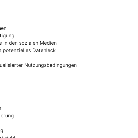
nen
tigung
e in den sozialen Medien
 potenzielles Datenleck
tualisierter Nutzungsbedingungen
s
ierung
ng
Absicht