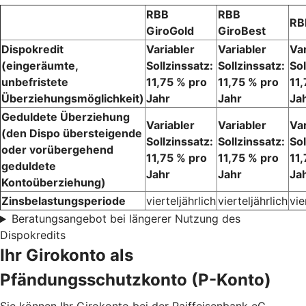
RBB
RBB
RB
GiroGold
GiroBest
Dispokredit
Variabler
Variabler
Var
(eingeräumte,
Sollzinssatz:
Sollzinssatz:
Sol
unbefristete
11,75 % pro
11,75 % pro
11
Überziehungsmöglichkeit)
Jahr
Jahr
Ja
Geduldete Überziehung
Variabler
Variabler
Var
(den Dispo übersteigende
Sollzinssatz:
Sollzinssatz:
Sol
oder vorübergehend
11,75 % pro
11,75 % pro
11
geduldete
Jahr
Jahr
Ja
Kontoüberziehung)
Zinsbelastungsperiode
vierteljährlich
vierteljährlich
vie
Beratungsangebot bei längerer Nutzung des
Dispokredits
Ihr Girokonto als
Pfändungsschutzkonto (P-Konto)