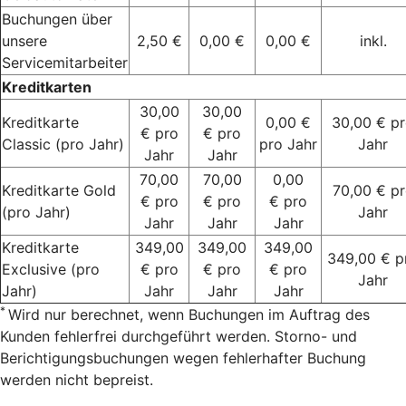
Buchungen über
unsere
2,50 €
0,00 €
0,00 €
inkl.
Servicemitarbeiter
Kreditkarten
30,00
30,00
Kreditkarte
0,00 €
30,00 € p
€ pro
€ pro
Classic (pro Jahr)
pro Jahr
Jahr
Jahr
Jahr
70,00
70,00
0,00
Kreditkarte Gold
70,00 € p
€ pro
€ pro
€ pro
(pro Jahr)
Jahr
Jahr
Jahr
Jahr
Kreditkarte
349,00
349,00
349,00
349,00 € p
Exclusive (pro
€ pro
€ pro
€ pro
Jahr
Jahr)
Jahr
Jahr
Jahr
*
Wird nur berechnet, wenn Buchungen im Auftrag des
Kunden fehlerfrei durchgeführt werden. Storno- und
Berichtigungsbuchungen wegen fehlerhafter Buchung
werden nicht bepreist.